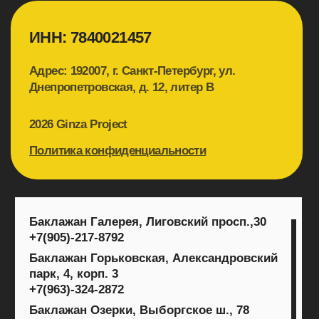
Сули Гули, Тепловозная ул., 31
+7(905)-217-
8792
Теплоход Волга-Волга, Петровская наб., 8
+7(963)-324-2872
Фуд-Парк Меркурий,ул. Савушкина, 141
+7(911)-957-6492
Хочу Харчо, Садовая ул., 39-41
+7(905)-217-
8792
Юность, ул. Савушкина, 21
+7(911)-957-6492
Capuletti, Большой просп. Петроградской
стороны, 74
+7(905)-217-8792
Ginza, Аптекарский просп., 16Д
+7(963)-324-2872
Terrassa, Казанская ул., 3
+7(963)-324-2872
The Repa, наб. Крюкова
канала, 10
+7(963)-324-2872