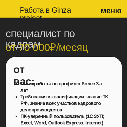
Работа в Ginza
меню
project
специалист по
кадрам
от 70 000₽/месяц
от
вас:
Опыт работы по профилю более 3-х
лет
Требования к квалификации: знание ТК
РФ, знание всех участков кадрового
делопроизводства
ПК-уверенный пользователь (1С ЗУП;
Excel, Word, Outlook Express, Internet)
Высокая степень ответственности,
внимательность
Умение планировать и организовывать
свою работу
Умение работать с большим объемом