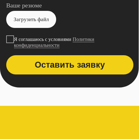
наша миссия
Вкусная еда из хороших ресторанов должна
быть доступна каждому — как в зале, так
и с доставкой на дом
наш основной
принцип
Наша цель — находить решения, от которых
выигрывают все, избегая действий, которые
могут негативно повлиять на других