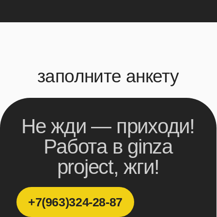
project, жги!
+7(963)324-28-87
+7
Желаемая должность
Станция метро