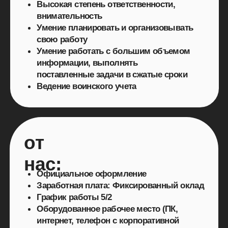
информации, выполнять
поставленные задачи в сжатые сроки
Ведение воинского учета
от
нас:
Официальное оформление
Заработная плата: Фиксированный оклад
График работы 5/2
Оборудованное рабочее место (ПК,
интернет, телефон с корпоративной
связью);
Теплый прием в дружный коллектив,
работу в интересном проекте
и профессиональное развитие
График: сменный, подбираем под вас
и оговаривается заранее или
на собеседовании
Стабильные выплаты заработной платы 2
раза в месяц
Питание