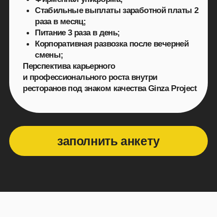
заполнить анкету
заполните анкету
Не жди — приходи!
Работа в ginza
project, жги!
+7(963)324-28-87