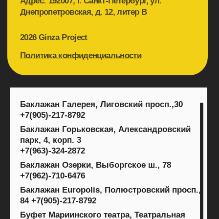
Фуд-Парк Меркурий,ул. Савушкина, 141
+7(911)-957-6492
Хочу Харчо, Садовая ул., 39-41
+7(905)-217-
8792
Юность, ул. Савушкина, 21
+7(911)-957-6492
Capuletti, Большой просп. Петроградской
стороны, 74
+7(905)-217-8792
Ginza, Аптекарский просп., 16Д
+7(963)-324-2872
Terrassa, Казанская ул., 3
+7(963)-324-2872
The Repa, наб. Крюкова
канала, 10
+7(963)-324-2872