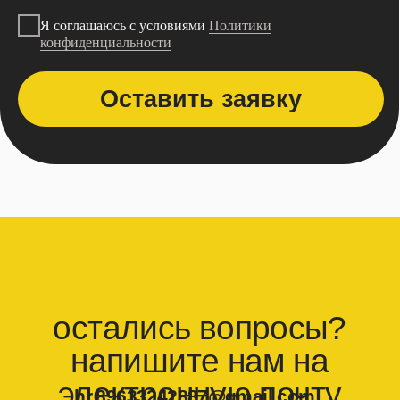
Вкусная еда из хороших ресторанов должна
быть доступна каждому — как в зале, так
и с доставкой на дом
наш основной
принцип
Наша цель — находить решения, от которых
выигрывают все, избегая действий, которые
могут негативно повлиять на других