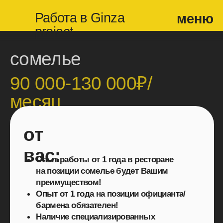
Работа в Ginza
меню
project
сомелье
90 000-130 000₽/
месяц
от
вас:
Опыт работы от 1 года в ресторане
на позиции сомелье будет Вашим
преимуществом!
Опыт от 1 года на позиции официанта/
бармена обязателен!
Наличие специализированных
дипломов и сертификатов сомелье-
ОБЯЗАТЕЛЬНО!
Знание стандартов сервиса и техник
продаж
Коммуникабельность,