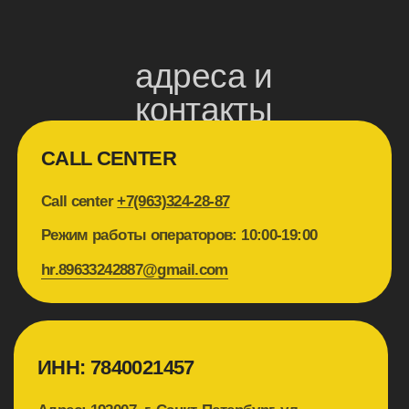
8792
Мари Vanna, Мытнинская наб., 3
+7(963)-324-2872
Москва, Невский просп., 114-116
+7(963)-324-
2872
Огородники, Институтский просп., 22
+7(963)-324-2872
Пряности и Радости
Московская,Московский просп., 191
+7(905)-217-8792
Пряности и Радости Посадская,
Малая Посадская ул., 3
+7(963)-324-2872
Пышечка Гороховая, Гороховая ул., 16/71
+7(963)-324-2872
Пышечка Грибоедова, наб. канала
Грибоедова, 56-58
+7(963)-324-2872
Рибай, Казанская ул., 3
+7(963)-324-2872
Сули Гули, Тепловозная ул., 31
+7(905)-217-
8792
Теплоход Волга-Волга, Петровская наб., 8
+7(963)-324-2872