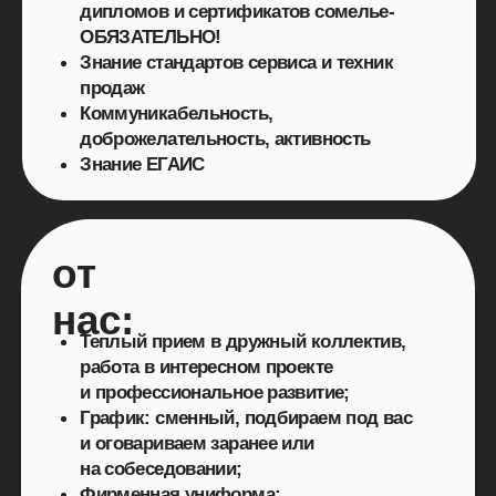
доброжелательность, активность
Знание ЕГАИС
от
нас:
Теплый прием в дружный коллектив,
работа в интересном проекте
и профессиональное развитие;
График: сменный, подбираем под вас
и оговариваем заранее или
на собеседовании;
Фирменная униформа;
Стабильные выплаты заработной платы 2
раза в месяц;
Питание 3 раза в день;
Корпоративная развозка после вечерней
смены;
Перспектива карьерного
и профессионального роста внутри
ресторанов под знаком качества Ginza Project